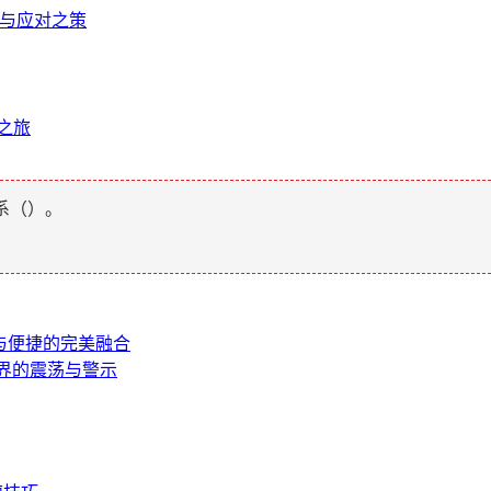
因与应对之策
产之旅
系（
）。
与便捷的完美融合
世界的震荡与警示