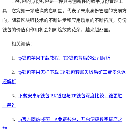
TP钱包的身份钱包是一种具有创新性的数字身份管理工
具，它宛如一颗璀璨的启明星，代表了未来身份管理的发展方
向，随着区块链技术的不断进步和应用场景的不断拓展，身份
钱包的价值和作用将会如同绽放的花朵，越来越凸显。
相关阅读：
1、
tp钱包苹果下载教程：TP钱包背后的公司解析
2、
tp钱包苹果怎样下载|TP 钱包转账失败后矿工费多久退
还解析
3、
下载安卓tp钱包|BK钱包与TP钱包深度比较，谁更胜
一筹？
4、
tp官方网站|探索 TP 免费钱包，开启便捷数字资产之
旅