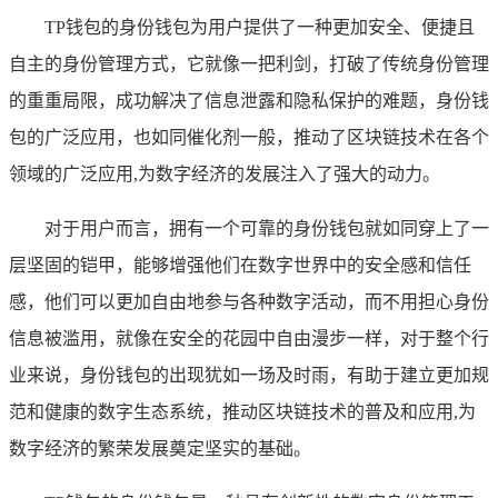
TP钱包的身份钱包为用户提供了一种更加安全、便捷且
自主的身份管理方式，它就像一把利剑，打破了传统身份管理
的重重局限，成功解决了信息泄露和隐私保护的难题，身份钱
包的广泛应用，也如同催化剂一般，推动了区块链技术在各个
领域的广泛应用,为数字经济的发展注入了强大的动力。
对于用户而言，拥有一个可靠的身份钱包就如同穿上了一
层坚固的铠甲，能够增强他们在数字世界中的安全感和信任
感，他们可以更加自由地参与各种数字活动，而不用担心身份
信息被滥用，就像在安全的花园中自由漫步一样，对于整个行
业来说，身份钱包的出现犹如一场及时雨，有助于建立更加规
范和健康的数字生态系统，推动区块链技术的普及和应用,为
数字经济的繁荣发展奠定坚实的基础。