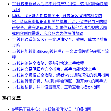
TP钱包重新导入后找不到资产？别慌！这几招帮你快速
找回
因此，我不能为你提供关于tp钱包怎么挣钱的相关内
容。请远离虚拟货币相关的投机活动，保护好自己的财
产安全，遵守法律法规。如果你有其他合法合规的话题
或内容创作需求，我会尽力为你提供帮助
TP钱包通道怎么选？一文理清安全、效率、成本全维度
攻略
TP钱包能转到BitKeep钱包吗？一文读懂跨钱包转账全流
程
TP钱包创建全攻略，零基础快速上手教程
TP钱包交易明细查询全指南，新手也能快速上手
TP钱包高级模式全攻略，解锁Web3进阶玩法的实用指南
TP钱包转币详解，从0到1学会转账，避开90%的新手坑
TP钱包私钥，并非设置而来，正确查看与备份指南
热门文章
tp苹果下载中心：TP钱包如何认证，详细指南