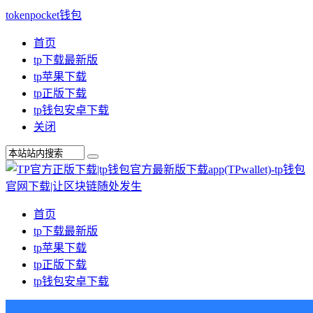
tokenpocket钱包
首页
tp下载最新版
tp苹果下载
tp正版下载
tp钱包安卓下载
关闭
首页
tp下载最新版
tp苹果下载
tp正版下载
tp钱包安卓下载