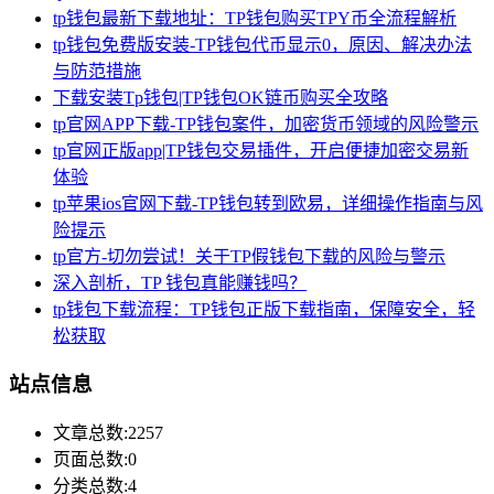
tp钱包最新下载地址：TP钱包购买TPY币全流程解析
tp钱包免费版安装-TP钱包代币显示0，原因、解决办法
与防范措施
下载安装Tp钱包|TP钱包OK链币购买全攻略
tp官网APP下载-TP钱包案件，加密货币领域的风险警示
tp官网正版app|TP钱包交易插件，开启便捷加密交易新
体验
tp苹果ios官网下载-TP钱包转到欧易，详细操作指南与风
险提示
tp官方-切勿尝试！关于TP假钱包下载的风险与警示
深入剖析，TP 钱包真能赚钱吗？
tp钱包下载流程：TP钱包正版下载指南，保障安全，轻
松获取
站点信息
文章总数:2257
页面总数:0
分类总数:4