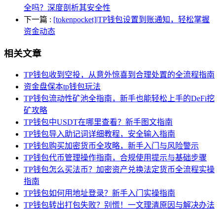
全吗？深度剖析其安全性
下一篇
:
[tokenpocket]|TP钱包设置到账通知，轻松掌握
资金动态
相关文章
TP钱包收到空投，从意外惊喜到合理处置的全流程指南
资金盘保本tp钱包玩法
TP钱包流动性矿池全指南，新手也能轻松上手的DeFi挖
矿攻略
TP钱包中USDT在哪里查看？新手图文指南
TP钱包导入助记词详细教程，安全输入指南
TP钱包购买加密货币全攻略，新手入门与风险警示
TP钱包代币管理操作指南，合规使用提示与基础步骤
TP钱包怎么买法币？加密资产兑换法定货币全流程实操
指南
TP钱包如何用地址登录？新手入门实操指南
TP钱包转出打包失败？别慌！一文理清原因与解决办法