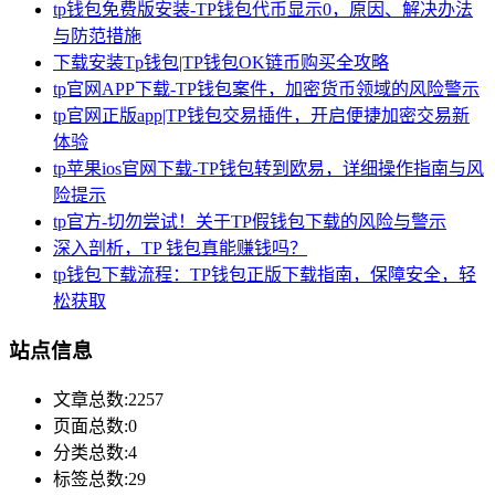
tp钱包免费版安装-TP钱包代币显示0，原因、解决办法
与防范措施
下载安装Tp钱包|TP钱包OK链币购买全攻略
tp官网APP下载-TP钱包案件，加密货币领域的风险警示
tp官网正版app|TP钱包交易插件，开启便捷加密交易新
体验
tp苹果ios官网下载-TP钱包转到欧易，详细操作指南与风
险提示
tp官方-切勿尝试！关于TP假钱包下载的风险与警示
深入剖析，TP 钱包真能赚钱吗？
tp钱包下载流程：TP钱包正版下载指南，保障安全，轻
松获取
站点信息
文章总数:2257
页面总数:0
分类总数:4
标签总数:29