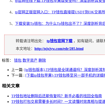
3、
tp官网在线下载-TP钱包苹果版安全吗？深度剖析其安
4、
tp官网正版官网入口：TP钱包直接提USDT到OK交
5、
下载安装Tp钱包：为什么Tp钱包出不了？深度剖析背
转载请注明出处：
tp钱包官网下载
，如有疑问，请联
本文地址：
http://njxjyw.com/edr/285.html
标签：
钱包
数字资产
删除
上一篇:
[tp钱包版本]-TP钱包是全球通道吗？深度剖析
下一篇
:
[下载tp钱包苹果]-TP钱包移至另一部手机的详细
相关文章
TP钱包地址删除后还能恢复吗？新手必看的找回全指南
TP钱包打包交易需要多长时间？一文读懂时效真相与提