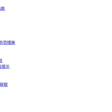
指南
与防范措施
验
险提示
松获取