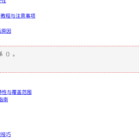
全性
易所教程与注意事项
后原因
系（
）。
其特性与覆盖范围
指南
速技巧