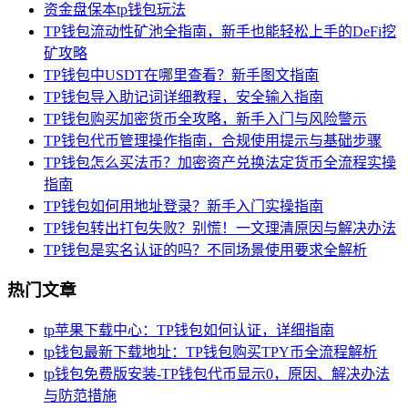
资金盘保本tp钱包玩法
TP钱包流动性矿池全指南，新手也能轻松上手的DeFi挖
矿攻略
TP钱包中USDT在哪里查看？新手图文指南
TP钱包导入助记词详细教程，安全输入指南
TP钱包购买加密货币全攻略，新手入门与风险警示
TP钱包代币管理操作指南，合规使用提示与基础步骤
TP钱包怎么买法币？加密资产兑换法定货币全流程实操
指南
TP钱包如何用地址登录？新手入门实操指南
TP钱包转出打包失败？别慌！一文理清原因与解决办法
TP钱包是实名认证的吗？不同场景使用要求全解析
热门文章
tp苹果下载中心：TP钱包如何认证，详细指南
tp钱包最新下载地址：TP钱包购买TPY币全流程解析
tp钱包免费版安装-TP钱包代币显示0，原因、解决办法
与防范措施