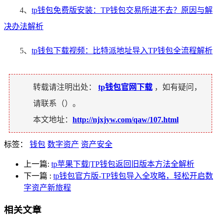
4、
tp钱包免费版安装：TP钱包交易所进不去？原因与解
决办法解析
5、
tp钱包下载视频：比特派地址导入TP钱包全流程解析
转载请注明出处：
tp钱包官网下载
，如有疑问，
请联系（
）。
本文地址：
http://njxjyw.com/qaw/107.html
标签：
钱包
数字资产
资产安全
上一篇:
tp苹果下载|TP钱包返回旧版本方法全解析
下一篇
:
tp钱包官方版-TP钱包导入全攻略，轻松开启数
字资产新旅程
相关文章