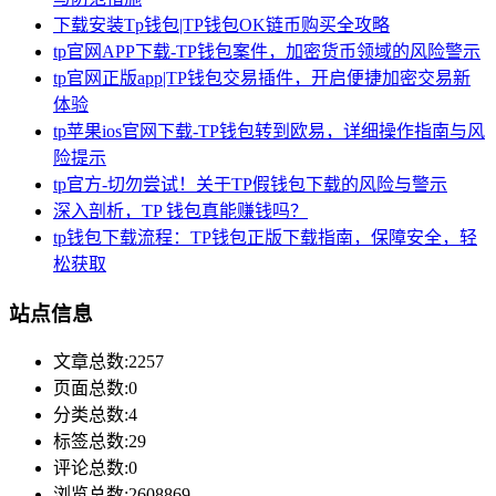
下载安装Tp钱包|TP钱包OK链币购买全攻略
tp官网APP下载-TP钱包案件，加密货币领域的风险警示
tp官网正版app|TP钱包交易插件，开启便捷加密交易新
体验
tp苹果ios官网下载-TP钱包转到欧易，详细操作指南与风
险提示
tp官方-切勿尝试！关于TP假钱包下载的风险与警示
深入剖析，TP 钱包真能赚钱吗？
tp钱包下载流程：TP钱包正版下载指南，保障安全，轻
松获取
站点信息
文章总数:2257
页面总数:0
分类总数:4
标签总数:29
评论总数:0
浏览总数:2608869