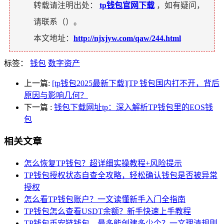
转载请注明出处：
tp钱包官网下载
，如有疑问，
请联系（
）。
本文地址：
http://njxjyw.com/qaw/244.html
标签：
钱包
数字资产
上一篇:
[tp钱包2025最新下载]|TP 钱包国内打不开，背后
原因与影响几何？
下一篇
:
钱包下载网址tp：深入解析TP钱包里的EOS钱
包
相关文章
怎么恢复TP钱包？超详细实操教程+风险提示
TP钱包授权状态自查全攻略，轻松确认钱包是否被异常
授权
怎么看TP钱包账户？一文读懂新手入门全指南
TP钱包怎么查看USDT余额？新手快速上手教程
TP钱包币安链钱包，最多能创建多少个？一文理清规则