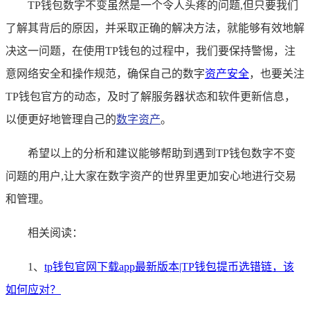
TP钱包数字不变虽然是一个令人头疼的问题,但只要我们
了解其背后的原因，并采取正确的解决方法，就能够有效地解
决这一问题，在使用TP钱包的过程中，我们要保持警惕，注
意网络安全和操作规范，确保自己的数字
资产安全
，也要关注
TP钱包官方的动态，及时了解服务器状态和软件更新信息，
以便更好地管理自己的
数字资产
。
希望以上的分析和建议能够帮助到遇到TP钱包数字不变
问题的用户,让大家在数字资产的世界里更加安心地进行交易
和管理。
相关阅读：
1、
tp钱包官网下载app最新版本|TP钱包提币选错链，该
如何应对？