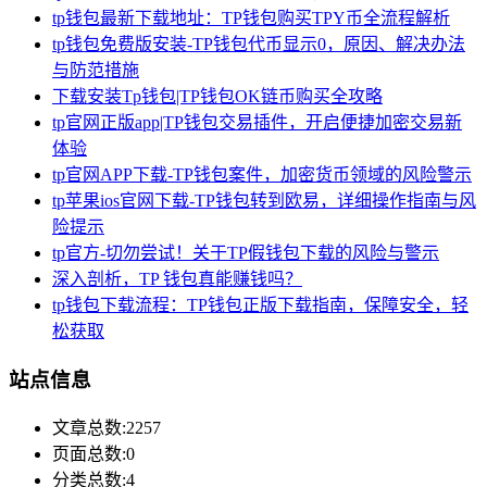
tp钱包最新下载地址：TP钱包购买TPY币全流程解析
tp钱包免费版安装-TP钱包代币显示0，原因、解决办法
与防范措施
下载安装Tp钱包|TP钱包OK链币购买全攻略
tp官网正版app|TP钱包交易插件，开启便捷加密交易新
体验
tp官网APP下载-TP钱包案件，加密货币领域的风险警示
tp苹果ios官网下载-TP钱包转到欧易，详细操作指南与风
险提示
tp官方-切勿尝试！关于TP假钱包下载的风险与警示
深入剖析，TP 钱包真能赚钱吗？
tp钱包下载流程：TP钱包正版下载指南，保障安全，轻
松获取
站点信息
文章总数:2257
页面总数:0
分类总数:4