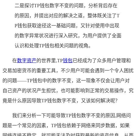
二是探讨TP钱包数字不变的问题，分析背后存在
的原因，并提出对应的解决之道，整体既关注了T
P钱包获取途径这一基础问题，又针对使用中出现
的数字异常状况进行深入研究，为用户提供了全面
认识和处理TP钱包相关问题的视角。
在
数字资产
的世界里,TP
钱包
已经成为了众多用户管理和
交易加密货币的重要工具，不少用户可能会遇到一个令人困扰
的问题——TP钱包中的数字不变，这一现象不仅会让用户对
自己资产的状况产生担忧，也可能影响到正常的交易操作，究
竟是什么原因导致TP钱包数字不变，又该如何解决呢？
我们来分析一下可能导致TP钱包数字不变的原因,网络问
题是一个常见的因素，TP钱包依赖于网络来同步数据，如果
网络连接不稳定，就可能无法及时获取最新的资产信息，从而