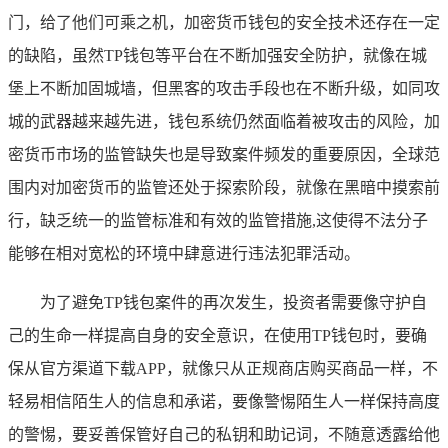
门，给了他们可乘之机，加密货币钱包的安全技术还存在一定
的缺陷，虽然TP钱包等平台在不断加强安全防护，就像在城
堡上不断加固城墙，但黑客的攻击手段也在不断升级，如同攻
城的武器越来越先进，钱包系统仍然面临着被攻击的风险，加
密货币市场的监管缺失也是导致案件频发的重要原因，全球范
围内对加密货币的监管还处于探索阶段，就像在黑暗中摸索前
行，缺乏统一的监管标准和有效的监管措施,这使得不法分子
能够在相对宽松的环境中肆意进行违法犯罪活动。
为了避免TP钱包案件的再次发生，投资者需要像守护自
己的生命一样提高自身的安全意识，在使用TP钱包时，要确
保从官方渠道下载APP，就像只从正规商店购买商品一样，不
轻易相信陌生人的信息和承诺，要像警惕陌生人一样保持高度
的警惕，要妥善保管好自己的私钥和助记词，不随意透露给他