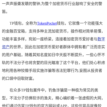
一声声振聋发聩的警钟,为整个加密货币行业敲响了安全的警
笛。
TP钱包，全称为
TokenPocket
钱包，它就像一个功能强大
的金融百宝箱，支持多种主流加密货币，操作相对简单易懂，
功能丰富多样，宛如一座桥梁，连接着加密货币爱好者与
数字
资产
的世界，因此在加密货币爱好者群体中拥有着广泛而忠实
的用户基础，随着其知名度如日中天般不断提升，一些心怀不
轨的不法分子也将贪婪的目光瞄准了这个平台，他们处心积虑
地利用各种狡猾手段实施诈骗等违法犯罪行为,妄图从投资者
的口袋中窃取财富。
在众多TP钱包案件中，钓鱼诈骗是一种极为常见的类
型，不法分子仿佛狡诈的渔夫，精心编织着一张虚假的大网，
他们通过仿冒TP钱包的官方网站或APP，这些仿冒品就像狡