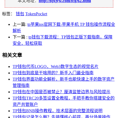
本文地址：
http://njxjyw.com/fcg/62.html
标签：
钱包
TokenPocket
上一篇:
tp苹果ios官网下载-苹果手机 TP 钱包操作流程全
解析
下一篇
:
tp钱包下载流程：TP钱包正版下载指南，保障
安全，轻松获取
相关文章
TP钱包代币LOGO，Web3数字生态的视觉名片
TP钱包到底是干啥用的？新手入门最全指南
TP钱包界面功能全解析，新手也能快速上手的数字资产
管理指南
TP钱包在中国是否被禁止？厘清监管边界与风险提示
TP钱包TRC20多签设置全教程，手把手教你搭建安全的
资产共管账户
TP钱包BNB操作教程，技术层面的完整流程说明
TP钱包记录怎么删？先搞懂核心前提，再分场景操作