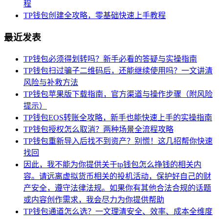
程
TP钱包创建全攻略，零基础快速上手教程
最近发表
TP钱包必须得划转吗？新手必看的答疑与实操指南
TP钱包扫过骗子二维码后，还能继续使用吗？一文讲清
风险与补救方法
TP钱包苹果版下载指南，官方渠道与操作步骤（附风险
提示）
TP钱包EOS转账全攻略，新手也能快速上手的实操指南
TP钱包授权怎么取消？两种场景全流程攻略
TP钱包重新导入后找不到资产？别慌！这几招帮你快速
找回
因此，我不能为你提供关于tp钱包怎么挣钱的相关内
容。请远离虚拟货币相关的投机活动，保护好自己的财
产安全，遵守法律法规。如果你有其他合法合规的话题
或内容创作需求，我会尽力为你提供帮助
TP钱包通道怎么选？一文理清安全、效率、成本全维度