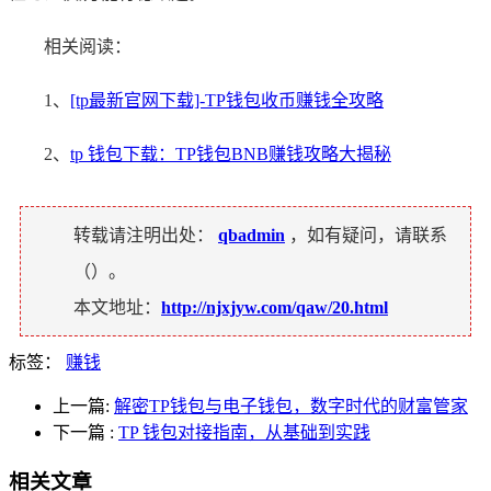
相关阅读：
1、
[tp最新官网下载]-TP钱包收币赚钱全攻略
2、
tp 钱包下载：TP钱包BNB赚钱攻略大揭秘
转载请注明出处：
qbadmin
，如有疑问，请联系
（
）。
本文地址：
http://njxjyw.com/qaw/20.html
标签：
赚钱
上一篇:
解密TP钱包与电子钱包，数字时代的财富管家
下一篇
:
TP 钱包对接指南，从基础到实践
相关文章