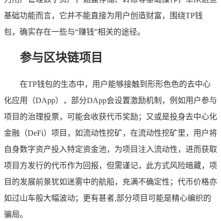
基础功能而言，它并不能直接为用户创造财富，围绕TP钱
包，确实存在一些与“赚钱”相关的途径。
参与区块链项目
在TP钱包的生态中，用户能够接触到形形色色的去中心
化应用（DApp），部分DApp会设置激励机制，例如用户参与
项目的治理投票，可能会收获代币奖励；又或是投身去中心化
金融（DeFi）项目，如流动性挖矿，在流动性挖矿里，用户将
自身数字资产投入特定资金池，为项目注入流动性，进而获取
项目方发行的代币作为回报，但需谨记，此方式风险暗藏，项
目的发展前景犹如迷雾中的航船，充满不确定性；代币价格亦
如过山车般大幅波动；更有甚者,部分项目可能是精心编织的
骗局。