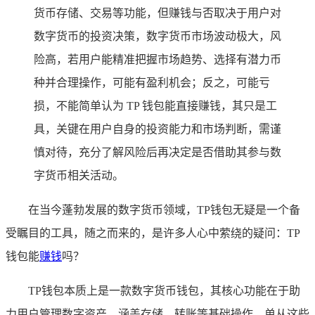
货币存储、交易等功能，但赚钱与否取决于用户对
数字货币的投资决策，数字货币市场波动极大，风
险高，若用户能精准把握市场趋势、选择有潜力币
种并合理操作，可能有盈利机会；反之，可能亏
损，不能简单认为 TP 钱包能直接赚钱，其只是工
具，关键在用户自身的投资能力和市场判断，需谨
慎对待，充分了解风险后再决定是否借助其参与数
字货币相关活动。
在当今蓬勃发展的数字货币领域，TP钱包无疑是一个备
受瞩目的工具，随之而来的，是许多人心中萦绕的疑问：TP
钱包能
赚钱
吗？
TP钱包本质上是一款数字货币钱包，其核心功能在于助
力用户管理数字资产，涵盖存储、转账等基础操作，单从这些