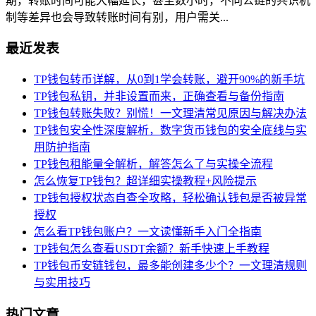
期，转账时间可能大幅延长，甚至数小时，不同公链的共识机
制等差异也会导致转账时间有别，用户需关...
最近发表
TP钱包转币详解，从0到1学会转账，避开90%的新手坑
TP钱包私钥，并非设置而来，正确查看与备份指南
TP钱包转账失败？别慌！一文理清常见原因与解决办法
TP钱包安全性深度解析，数字货币钱包的安全底线与实
用防护指南
TP钱包租能量全解析，解答怎么了与实操全流程
怎么恢复TP钱包？超详细实操教程+风险提示
TP钱包授权状态自查全攻略，轻松确认钱包是否被异常
授权
怎么看TP钱包账户？一文读懂新手入门全指南
TP钱包怎么查看USDT余额？新手快速上手教程
TP钱包币安链钱包，最多能创建多少个？一文理清规则
与实用技巧
热门文章