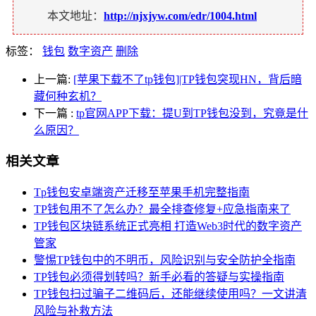
本文地址：
http://njxjyw.com/edr/1004.html
标签：
钱包
数字资产
删除
上一篇:
[苹果下载不了tp钱包]|TP钱包突现HN，背后暗
藏何种玄机？
下一篇
:
tp官网APP下载：提U到TP钱包没到，究竟是什
么原因？
相关文章
Tp钱包安卓端资产迁移至苹果手机完整指南
TP钱包用不了怎么办？最全排查修复+应急指南来了
TP钱包区块链系统正式亮相 打造Web3时代的数字资产
管家
警惕TP钱包中的不明币，风险识别与安全防护全指南
TP钱包必须得划转吗？新手必看的答疑与实操指南
TP钱包扫过骗子二维码后，还能继续使用吗？一文讲清
风险与补救方法