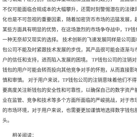
不仅可能面临合规成本的大幅攀升，还需时刻警惕潜在的法律
化也是不可忽视的重要因素，随着加密货币市场的迅猛发展，
某些方面具有明显的优势，在这场激烈的市场争夺战中，TP
一种无奈却又现实的选择。 技术创新的飞速发展同样是公司面
包公司不能及时紧跟技术发展的步伐，其产品很可能会逐渐与
户的信任和支持，进而陷入发展的困境。 TP钱包公司的注销
钱包的用户可能会转而投向其他竞争对手的怀抱，从而直接影
慎和审慎。 对于用户来说，TP钱包公司的注销意味着他们不
要高度关注新钱包的安全性和可靠性，以确保自己的数字资产能
业在监管、竞争和技术等多个方面所面临的严峻挑战，对于市
的市场环境，对于用户来说，也需要更加谨慎地选择数字钱包
头。
相关阅读：