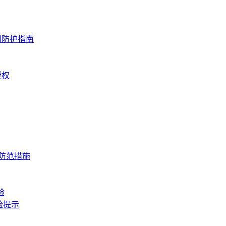
用防护指南
授权
与防范措施
验
险提示