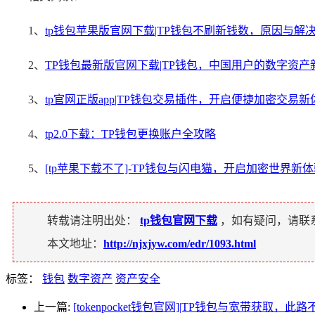
1、
tp钱包苹果版官网下载|TP钱包不刷新钱数，原因与解
2、
TP钱包最新版官网下载|TP钱包，中国用户的数字资
3、
tp官网正版app|TP钱包交易插件，开启便捷加密交易新
4、
tp2.0下载：TP钱包更换账户全攻略
5、
[tp苹果下载不了]-TP钱包与闪电猫，开启加密世界新
转载请注明出处：
tp钱包官网下载
，如有疑问，请联
本文地址：
http://njxjyw.com/edr/1093.html
标签：
钱包
数字资产
资产安全
上一篇:
[tokenpocket钱包官网]|TP钱包与宽带获取，此