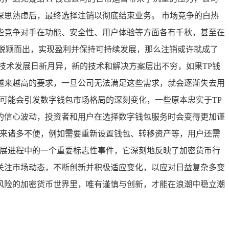
思熟虑后，最终选择注销以彻底结束业务。 市场竞争的白热
些竞争对手在功能、安全性、用户体验等方面各有千秋，甚至在
脱颖而出，实现盈利并保持可持续发展，那么注销或许就成了
技术发展日新月异，新的技术和解决方案层出不穷，如果TP钱
越来越高的要求，一旦公司无法满足这些需求，就会逐渐失去用
可能会引发数字钱包市场格局的深刻变化，一些原本忠实于TP
的信心波动，投资者和用户在选择数字钱包服务时会变得更加谨
带来诸多不便，例如需要重新设置钱包、转移资产等，用户还需
发展进程中的一个重要标志性事件，它深刻地反映了加密货币行
关注市场动态，不断创新并积极适应变化，以应对日益复杂多变
风险的加密货币世界里，唯有谨慎与创新，才能在浪潮中稳立潮