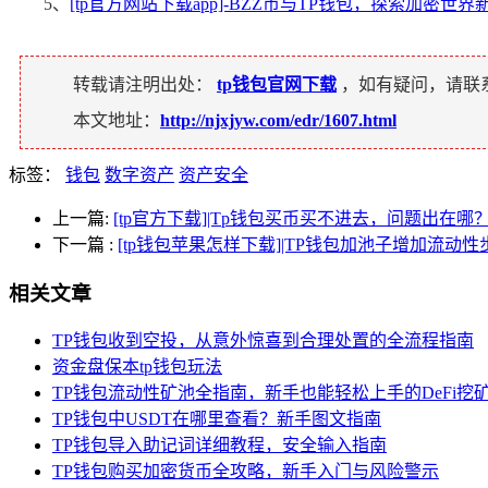
5、
[tp官方网站下载app]-BZZ币与TP钱包，探索加密世界
转载请注明出处：
tp钱包官网下载
，如有疑问，请联
本文地址：
http://njxjyw.com/edr/1607.html
标签：
钱包
数字资产
资产安全
上一篇:
[tp官方下载]|Tp钱包买币买不进去，问题出在哪
下一篇
:
[tp钱包苹果怎样下载]|TP钱包加池子增加流动
相关文章
TP钱包收到空投，从意外惊喜到合理处置的全流程指南
资金盘保本tp钱包玩法
TP钱包流动性矿池全指南，新手也能轻松上手的DeFi挖
TP钱包中USDT在哪里查看？新手图文指南
TP钱包导入助记词详细教程，安全输入指南
TP钱包购买加密货币全攻略，新手入门与风险警示