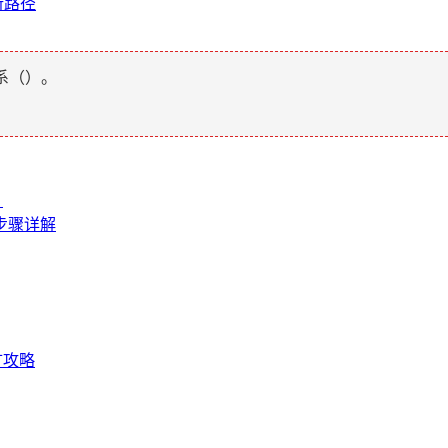
新路径
系（
）。
？
性步骤详解
矿攻略