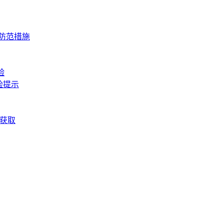
与防范措施
验
险提示
松获取