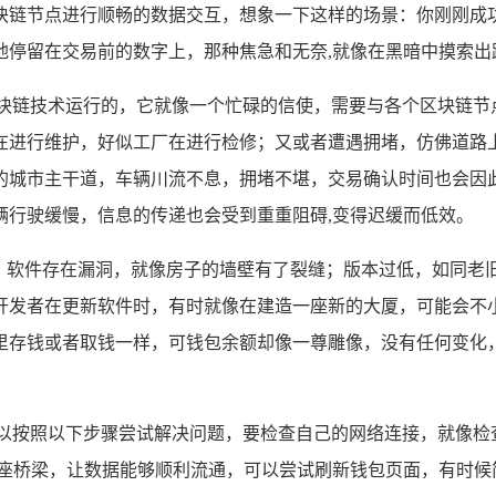
块链节点进行顺畅的数据交互，想象一下这样的场景：你刚刚成
地停留在交易前的数字上，那种焦急和无奈,就像在黑暗中摸索出
区块链技术运行的，它就像一个忙碌的信使，需要与各个区块链节
在进行维护，好似工厂在进行检修；又或者遭遇拥堵，仿佛道路
的城市主干道，车辆川流不息，拥堵不堪，交易确认时间也会因此
辆行驶缓慢，信息的传递也会受到重重阻碍,变得迟缓而低效。
”，软件存在漏洞，就像房子的墙壁有了裂缝；版本过低，如同老
开发者在更新软件时，有时就像在建造一座新的大厦，可能会不
里存钱或者取钱一样，可钱包余额却像一尊雕像，没有任何变化
可以按照以下步骤尝试解决问题，要检查自己的网络连接，就像检
建一座桥梁，让数据能够顺利流通，可以尝试刷新钱包页面，有时