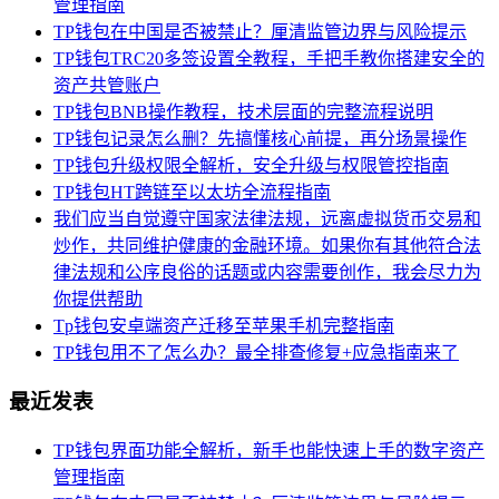
管理指南
TP钱包在中国是否被禁止？厘清监管边界与风险提示
TP钱包TRC20多签设置全教程，手把手教你搭建安全的
资产共管账户
TP钱包BNB操作教程，技术层面的完整流程说明
TP钱包记录怎么删？先搞懂核心前提，再分场景操作
TP钱包升级权限全解析，安全升级与权限管控指南
TP钱包HT跨链至以太坊全流程指南
我们应当自觉遵守国家法律法规，远离虚拟货币交易和
炒作，共同维护健康的金融环境。如果你有其他符合法
律法规和公序良俗的话题或内容需要创作，我会尽力为
你提供帮助
Tp钱包安卓端资产迁移至苹果手机完整指南
TP钱包用不了怎么办？最全排查修复+应急指南来了
最近发表
TP钱包界面功能全解析，新手也能快速上手的数字资产
管理指南