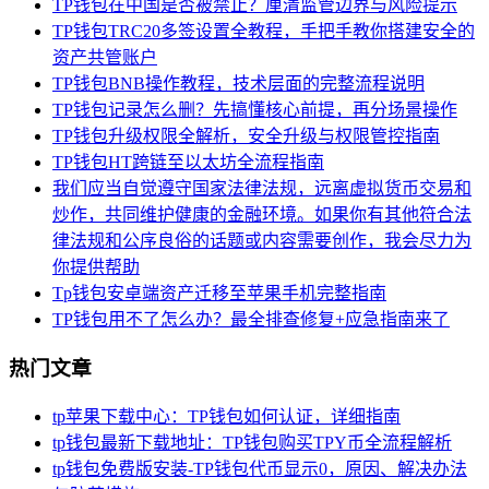
TP钱包在中国是否被禁止？厘清监管边界与风险提示
TP钱包TRC20多签设置全教程，手把手教你搭建安全的
资产共管账户
TP钱包BNB操作教程，技术层面的完整流程说明
TP钱包记录怎么删？先搞懂核心前提，再分场景操作
TP钱包升级权限全解析，安全升级与权限管控指南
TP钱包HT跨链至以太坊全流程指南
我们应当自觉遵守国家法律法规，远离虚拟货币交易和
炒作，共同维护健康的金融环境。如果你有其他符合法
律法规和公序良俗的话题或内容需要创作，我会尽力为
你提供帮助
Tp钱包安卓端资产迁移至苹果手机完整指南
TP钱包用不了怎么办？最全排查修复+应急指南来了
热门文章
tp苹果下载中心：TP钱包如何认证，详细指南
tp钱包最新下载地址：TP钱包购买TPY币全流程解析
tp钱包免费版安装-TP钱包代币显示0，原因、解决办法