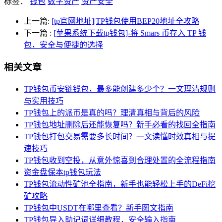
标签：
钱包
数字资产
资产安全
上一篇:
[tp官网地址]|TP钱包使用BEP20地址全攻略
下一篇
:
[苹果系统下载tp钱包]-将 Smars 币存入 TP 钱
包，安全与便捷的选择
相关文章
TP钱包币安链钱包，最多能创建多少个？一文理清规则
与实用技巧
TP钱包上的派币是真的吗？理清真相与背后的风险
TP钱包地址删除后还能恢复吗？新手必看的找回全指南
TP钱包打包交易需要多长时间？一文读懂时效真相与提
速技巧
TP钱包收到空投，从意外惊喜到合理处置的全流程指南
资金盘保本tp钱包玩法
TP钱包流动性矿池全指南，新手也能轻松上手的DeFi挖
矿攻略
TP钱包中USDT在哪里查看？新手图文指南
TP钱包导入助记词详细教程，安全输入指南