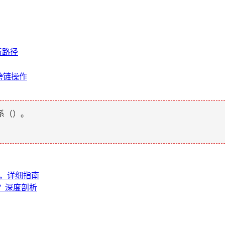
新路径
跨链操作
系（
）。
限，详细指南
消？深度剖析