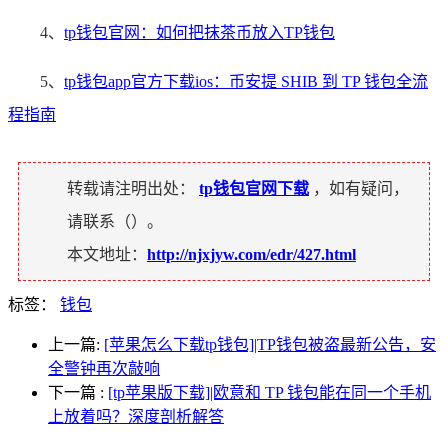
4、
tp钱包官网：如何把抹茶币放入TP钱包
5、
tp钱包app官方下载ios：币安提 SHIB 到 TP 钱包全流
程指南
转载请注明出处：
tp钱包官网下载
，如有疑问，
请联系（
）。
本文地址：
http://njxjyw.com/edr/427.html
标签：
钱包
上一篇:
[苹果怎么下载tp钱包]|TP钱包被盗最新公告，安
全警钟再次敲响
下一篇
:
[tp苹果版下载]|欧意和 TP 钱包能在同一个手机
上放着吗？深度剖析解答