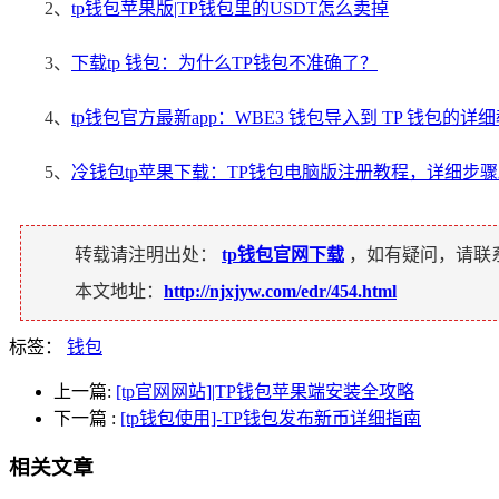
2、
tp钱包苹果版|TP钱包里的USDT怎么卖掉
3、
下载tp 钱包：为什么TP钱包不准确了？
4、
tp钱包官方最新app：WBE3 钱包导入到 TP 钱包的详
5、
冷钱包tp苹果下载：TP钱包电脑版注册教程，详细步
转载请注明出处：
tp钱包官网下载
，如有疑问，请联
本文地址：
http://njxjyw.com/edr/454.html
标签：
钱包
上一篇:
[tp官网网站]|TP钱包苹果端安装全攻略
下一篇
:
[tp钱包使用]-TP钱包发布新币详细指南
相关文章