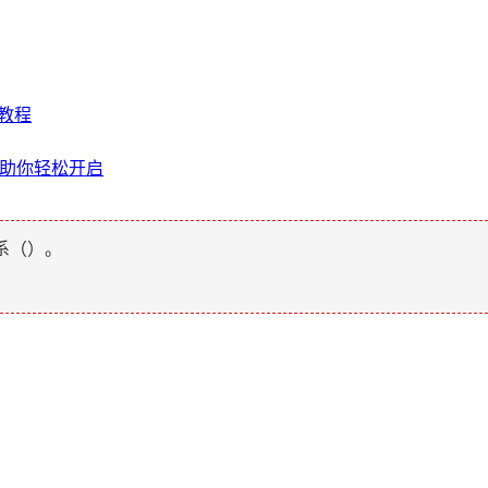
细教程
骤助你轻松开启
系（
）。