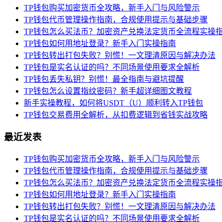
TP钱包购买加密货币全攻略，新手入门与风险警示
TP钱包代币管理操作指南，合规使用提示与基础步骤
TP钱包怎么买法币？加密资产兑换法定货币全流程实操
TP钱包如何用地址登录？新手入门实操指南
TP钱包转出打包失败？别慌！一文理清原因与解决办法
TP钱包是实名认证的吗？不同场景使用要求全解析
TP钱包丢失私钥？别慌！最全指南与避坑提醒
TP钱包怎么设置指纹密码？新手超详细图文教程
新手实操教程，如何将USDT（U）顺利转入TP钱包
TP钱包交易费用全解析，从扣费逻辑到省钱实战攻略
最近发表
TP钱包购买加密货币全攻略，新手入门与风险警示
TP钱包代币管理操作指南，合规使用提示与基础步骤
TP钱包怎么买法币？加密资产兑换法定货币全流程实操
TP钱包如何用地址登录？新手入门实操指南
TP钱包转出打包失败？别慌！一文理清原因与解决办法
TP钱包是实名认证的吗？不同场景使用要求全解析