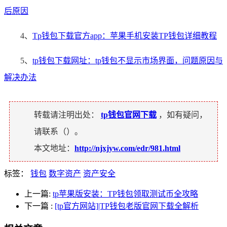
后原因
4、
Tp钱包下载官方app：苹果手机安装TP钱包详细教程
5、
tp钱包下载网址：tp钱包不显示市场界面，问题原因与
解决办法
转载请注明出处：
tp钱包官网下载
，如有疑问，
请联系（
）。
本文地址：
http://njxjyw.com/edr/981.html
标签：
钱包
数字资产
资产安全
上一篇:
tp苹果版安装：TP钱包领取测试币全攻略
下一篇
:
[tp官方网站]|TP钱包老版官网下载全解析