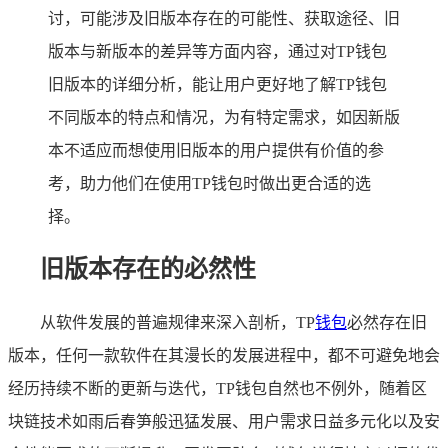
讨，可能涉及旧版本存在的可能性、获取途径、旧
版本与新版本的差异等方面内容，通过对TP钱包
旧版本的详细分析，能让用户更好地了解TP钱包
不同版本的特点和情况，为有特定需求，如因新版
本不适应而想使用旧版本的用户提供有价值的参
考，助力他们在使用TP钱包时做出更合适的选
择。
旧版本存在的必然性
从软件发展的普遍规律来深入剖析，TP
钱包
必然存在旧
版本，任何一款软件在其漫长的发展进程中，都不可避免地会
经历持续不断的更新与迭代，TP钱包自然也不例外，随着区
块链技术如雨后春笋般迅猛发展、用户需求日益多元化以及安