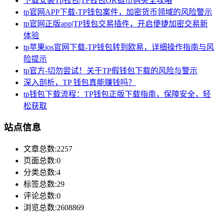
下载安装Tp钱包|TP钱包OK链币购买全攻略
tp官网APP下载-TP钱包案件，加密货币领域的风险警示
tp官网正版app|TP钱包交易插件，开启便捷加密交易新
体验
tp苹果ios官网下载-TP钱包转到欧易，详细操作指南与风
险提示
tp官方-切勿尝试！关于TP假钱包下载的风险与警示
深入剖析，TP 钱包真能赚钱吗？
tp钱包下载流程：TP钱包正版下载指南，保障安全，轻
松获取
站点信息
文章总数:2257
页面总数:0
分类总数:4
标签总数:29
评论总数:0
浏览总数:2608869