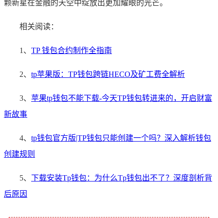
颗新星在金融的天空中绽放出更加耀眼的光芒。
相关阅读：
1、
TP 钱包合约制作全指南
2、
tp苹果版：TP钱包跨链HECO及矿工费全解析
3、
苹果tp钱包不能下载-今天TP钱包转进来的，开启财富
新故事
4、
tp钱包官方版|TP钱包只能创建一个吗？深入解析钱包
创建规则
5、
下载安装Tp钱包：为什么Tp钱包出不了？深度剖析背
后原因