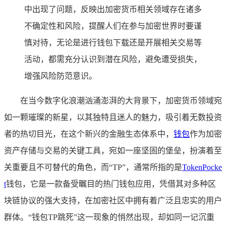
中出现了问题，反映出加密货币相关领域存在诸多
不确定性和风险，提醒人们在参与加密世界时要谨
慎对待，无论是进行钱包下载还是开展相关交易等
活动，都需充分认识到潜在风险，避免遭受损失，
增强风险防范意识。
在当今数字化浪潮汹涌澎湃的大背景下，加密货币领域宛
如一颗璀璨的新星，以其独特且迷人的魅力，吸引着无数投资
者的热切目光，在这个新兴的金融生态体系中，
钱包
作为加密
资产存储与交易的关键工具，宛如一座坚固的堡垒，扮演着至
关重要且不可替代的角色，而“TP”，通常所指的是
TokenPocke
t
钱包，它是一款备受瞩目的热门钱包应用，凭借其对多种区
块链协议的强大支持，在加密社区中拥有着广泛且忠实的用户
群体。“钱包TP跳死”这一现象的悄然出现，却如同一记沉重