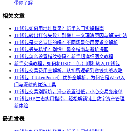
带你了解
相关文章
TP钱包如何用地址登录？新手入门实操指南
TP钱包转出打包失败？别慌！一文理清原因与解决办法
TP钱包是实名认证的吗？不同场景使用要求全解析
TP钱包丢失私钥？别慌！最全指南与避坑提醒
TP钱包怎么设置指纹密码？新手超详细图文教程
新手实操教程，如何将USDT（U）顺利转入TP钱包
TP钱包交易费用全解析，从扣费逻辑到省钱实战攻略
TP钱包（TokenPocket）优势全解析，为何它是Web3入
门与深耕的优选工具
TP钱包交易别踩坑，滑点设置过低，小心交易变废单
TP钱包HB生态实用指南，轻松解锁链上数字资产管理
新体验
最近发表