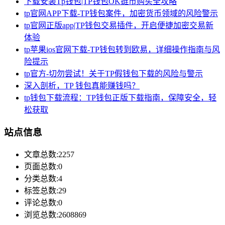
下载安装Tp钱包|TP钱包OK链币购买全攻略
tp官网APP下载-TP钱包案件，加密货币领域的风险警示
tp官网正版app|TP钱包交易插件，开启便捷加密交易新
体验
tp苹果ios官网下载-TP钱包转到欧易，详细操作指南与风
险提示
tp官方-切勿尝试！关于TP假钱包下载的风险与警示
深入剖析，TP 钱包真能赚钱吗？
tp钱包下载流程：TP钱包正版下载指南，保障安全，轻
松获取
站点信息
文章总数:2257
页面总数:0
分类总数:4
标签总数:29
评论总数:0
浏览总数:2608869