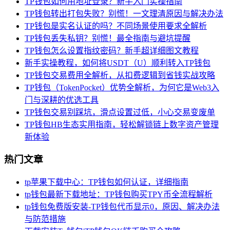
TP钱包如何用地址登录？新手入门实操指南
TP钱包转出打包失败？别慌！一文理清原因与解决办法
TP钱包是实名认证的吗？不同场景使用要求全解析
TP钱包丢失私钥？别慌！最全指南与避坑提醒
TP钱包怎么设置指纹密码？新手超详细图文教程
新手实操教程，如何将USDT（U）顺利转入TP钱包
TP钱包交易费用全解析，从扣费逻辑到省钱实战攻略
TP钱包（TokenPocket）优势全解析，为何它是Web3入
门与深耕的优选工具
TP钱包交易别踩坑，滑点设置过低，小心交易变废单
TP钱包HB生态实用指南，轻松解锁链上数字资产管理
新体验
热门文章
tp苹果下载中心：TP钱包如何认证，详细指南
tp钱包最新下载地址：TP钱包购买TPY币全流程解析
tp钱包免费版安装-TP钱包代币显示0，原因、解决办法
与防范措施