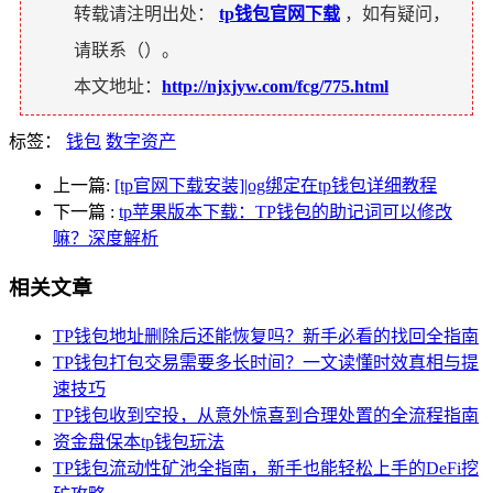
转载请注明出处：
tp钱包官网下载
，如有疑问，
请联系（
）。
本文地址：
http://njxjyw.com/fcg/775.html
标签：
钱包
数字资产
上一篇:
[tp官网下载安装]|og绑定在tp钱包详细教程
下一篇
:
tp苹果版本下载：TP钱包的助记词可以修改
嘛？深度解析
相关文章
TP钱包地址删除后还能恢复吗？新手必看的找回全指南
TP钱包打包交易需要多长时间？一文读懂时效真相与提
速技巧
TP钱包收到空投，从意外惊喜到合理处置的全流程指南
资金盘保本tp钱包玩法
TP钱包流动性矿池全指南，新手也能轻松上手的DeFi挖