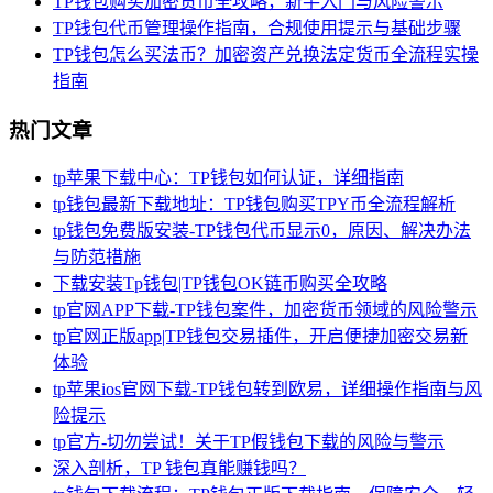
TP钱包购买加密货币全攻略，新手入门与风险警示
TP钱包代币管理操作指南，合规使用提示与基础步骤
TP钱包怎么买法币？加密资产兑换法定货币全流程实操
指南
热门文章
tp苹果下载中心：TP钱包如何认证，详细指南
tp钱包最新下载地址：TP钱包购买TPY币全流程解析
tp钱包免费版安装-TP钱包代币显示0，原因、解决办法
与防范措施
下载安装Tp钱包|TP钱包OK链币购买全攻略
tp官网APP下载-TP钱包案件，加密货币领域的风险警示
tp官网正版app|TP钱包交易插件，开启便捷加密交易新
体验
tp苹果ios官网下载-TP钱包转到欧易，详细操作指南与风
险提示
tp官方-切勿尝试！关于TP假钱包下载的风险与警示
深入剖析，TP 钱包真能赚钱吗？