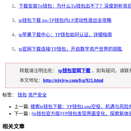
2、
下载安装Tp钱包：为什么Tp钱包出不了？深度剖析背
3、
tp钱包下载 ios-TP钱包内LP流动性退出全攻略
4、
tp苹果下载中心：TP钱包如何认证，详细指南
5、
tp官网下载连接|TP钱包，开启数字资产世界的钥匙
转载请注明出处：
tp钱包官网下载
，如有疑问，请联
本文地址：
http://njxjyw.com/fcg/921.html
标签：
钱包
资产安全
上一篇:
搜索tp钱包下载：TP钱包Luna空投，机遇与风险
下一篇
:
[tp钱包官方版]|TP钱包发现界面变化，探索新体
相关文章