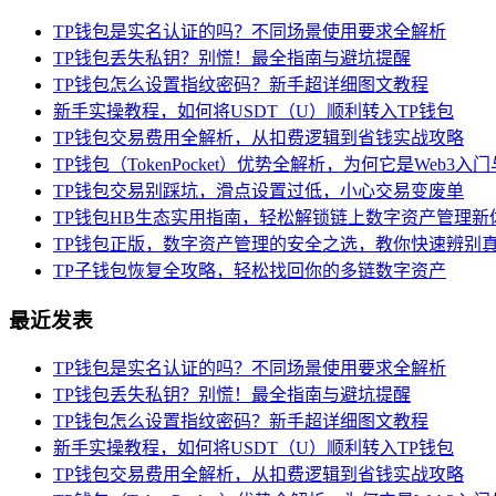
TP钱包是实名认证的吗？不同场景使用要求全解析
TP钱包丢失私钥？别慌！最全指南与避坑提醒
TP钱包怎么设置指纹密码？新手超详细图文教程
新手实操教程，如何将USDT（U）顺利转入TP钱包
TP钱包交易费用全解析，从扣费逻辑到省钱实战攻略
TP钱包（TokenPocket）优势全解析，为何它是Web3
TP钱包交易别踩坑，滑点设置过低，小心交易变废单
TP钱包HB生态实用指南，轻松解锁链上数字资产管理新
TP钱包正版，数字资产管理的安全之选，教你快速辨别
TP子钱包恢复全攻略，轻松找回你的多链数字资产
最近发表
TP钱包是实名认证的吗？不同场景使用要求全解析
TP钱包丢失私钥？别慌！最全指南与避坑提醒
TP钱包怎么设置指纹密码？新手超详细图文教程
新手实操教程，如何将USDT（U）顺利转入TP钱包
TP钱包交易费用全解析，从扣费逻辑到省钱实战攻略