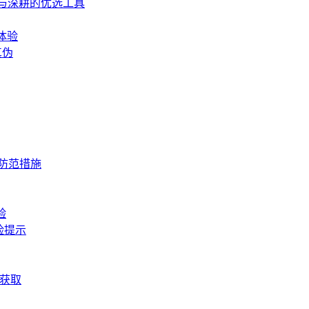
入门与深耕的优选工具
体验
真伪
与防范措施
验
险提示
松获取