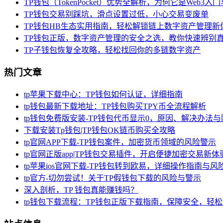
TP钱包（TokenPocket）优势全解析，为何它是Web3
TP钱包交易别踩坑，滑点设置过低，小心交易变废单
TP钱包HB生态实用指南，轻松解锁链上数字资产管理新
TP钱包正版，数字资产管理的安全之选，教你快速辨别
TP子钱包恢复全攻略，轻松找回你的多链数字资产
热门文章
tp苹果下载中心：TP钱包如何认证，详细指南
tp钱包最新下载地址：TP钱包购买TPY币全流程解析
tp钱包免费版安装-TP钱包代币显示0，原因、解决办法
下载安装Tp钱包|TP钱包OK链币购买全攻略
tp官网APP下载-TP钱包案件，加密货币领域的风险警示
tp官网正版app|TP钱包交易插件，开启便捷加密交易新体
tp苹果ios官网下载-TP钱包转到欧易，详细操作指南与风
tp官方-切勿尝试！关于TP假钱包下载的风险与警示
深入剖析，TP 钱包真能赚钱吗？
tp钱包下载流程：TP钱包正版下载指南，保障安全，轻