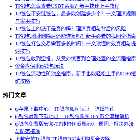
TP钱包怎么查看USDT余额？新手快速上手教程
TP钱包币安链钱包，最多能创建多少个？一文理清规则
与实用技巧
TP钱包上的派币是真的吗？理清真相与背后的风险
TP钱包地址删除后还能恢复吗？新手必看的找回全指南
TP钱包打包交易需要多长时间？一文读懂时效真相与提
速技巧
TP钱包收到空投，从意外惊喜到合理处置的全流程指南
资金盘保本tp钱包玩法
TP钱包流动性矿池全指南，新手也能轻松上手的DeFi挖
矿攻略
热门文章
tp苹果下载中心：TP钱包如何认证，详细指南
tp钱包最新下载地址：TP钱包购买TPY币全流程解析
tp钱包免费版安装-TP钱包代币显示0，原因、解决办法
与防范措施
下载安装Tp钱包|TP钱包OK链币购买全攻略