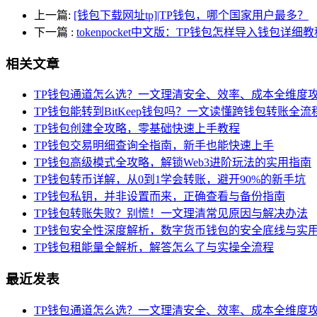
上一篇:
[钱包下载网址tp]|TP钱包，哪个国家用户最多？
下一篇
:
tokenpocket中文版：TP钱包怎样导入钱包详细教
相关文章
TP钱包通道怎么选？一文理清安全、效率、成本全维度
TP钱包能转到BitKeep钱包吗？一文读懂跨钱包转账全流
TP钱包创建全攻略，零基础快速上手教程
TP钱包交易明细查询全指南，新手也能快速上手
TP钱包高级模式全攻略，解锁Web3进阶玩法的实用指南
TP钱包转币详解，从0到1学会转账，避开90%的新手坑
TP钱包私钥，并非设置而来，正确查看与备份指南
TP钱包转账失败？别慌！一文理清常见原因与解决办法
TP钱包安全性深度解析，数字货币钱包的安全底线与实
TP钱包租能量全解析，解答怎么了与实操全流程
最近发表
TP钱包通道怎么选？一文理清安全、效率、成本全维度