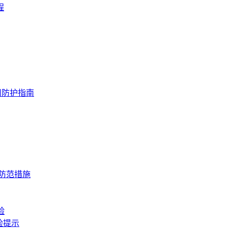
程
用防护指南
与防范措施
验
险提示