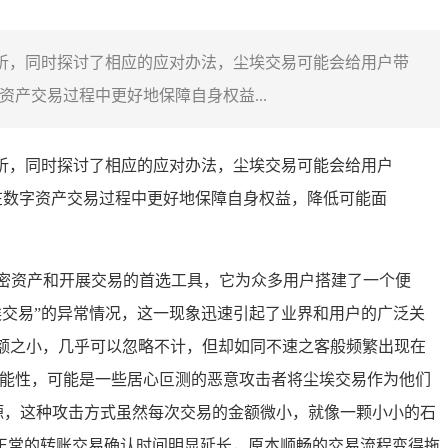
解析，同时探讨了相应的应对办法，尘埃交易可能会给用户带
产交易过程中更好地保障自身权益...
解析，同时探讨了相应的应对办法，尘埃交易可能会给用户
在数字资产交易过程中更好地保障自身权益，降低可能面
密资产和开展交易的首选工具，它为众多用户搭建了一个便
埃交易”的异常情况，这一现象迅速引起了业界和用户的广泛关
金额之小，几乎可以忽略不计，但却如同不速之客般频繁出现在
可能性，可能是一些居心叵测的恶意攻击者将尘埃交易作为他们
源，这种攻击方式虽然每次交易的金额微小，就像一颗小小的石
正常的转账交易确认时间明显延长，原本顺畅的交易流程变得拖