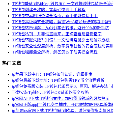
TP钱包能转到BitKeep钱包吗？一文读懂跨钱包转账全流
TP钱包创建全攻略，零基础快速上手教程
TP钱包交易明细查询全指南，新手也能快速上手
TP钱包高级模式全攻略，解锁Web3进阶玩法的实用指南
TP钱包转币详解，从0到1学会转账，避开90%的新手坑
TP钱包私钥，并非设置而来，正确查看与备份指南
TP钱包转账失败？别慌！一文理清常见原因与解决办法
TP钱包安全性深度解析，数字货币钱包的安全底线与实
TP钱包租能量全解析，解答怎么了与实操全流程
热门文章
tp苹果下载中心：TP钱包如何认证，详细指南
tp钱包最新下载地址：TP钱包购买TPY币全流程解析
tp钱包免费版安装-TP钱包代币显示0，原因、解决办法
下载安装Tp钱包|TP钱包OK链币购买全攻略
tp官网APP下载-TP钱包案件，加密货币领域的风险警示
tp官网正版app|TP钱包交易插件，开启便捷加密交易新体
tp苹果ios官网下载-TP钱包转到欧易，详细操作指南与风