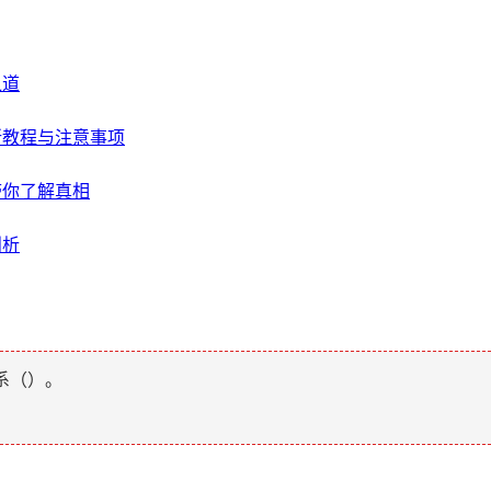
之道
易所教程与注意事项
带你了解真相
剖析
系（
）。