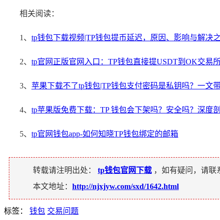
相关阅读：
1、
tp钱包下载视频|TP钱包提币延迟，原因、影响与解决
2、
tp官网正版官网入口：TP钱包直接提USDT到OK交
3、
苹果下载不了tp钱包|TP钱包支付密码是私钥吗？一文
4、
tp苹果版免费下载：TP 钱包会下架吗？安全吗？深度
5、
tp官网钱包app-如何知晓TP钱包绑定的邮箱
转载请注明出处：
tp钱包官网下载
，如有疑问，请联
本文地址：
http://njxjyw.com/sxd/1642.html
标签：
钱包
交易问题