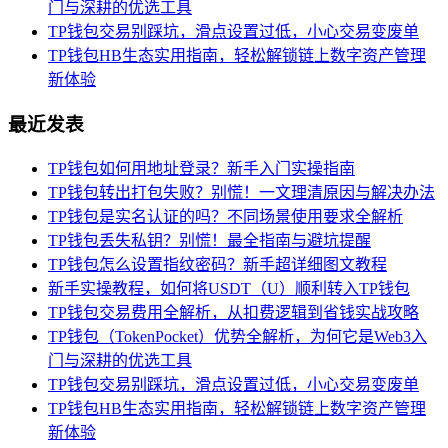
门与深耕的优选工具
TP钱包交易别踩坑，滑点设置过低，小心交易变废单
TP钱包HB生态实用指南，轻松解锁链上数字资产管理
新体验
最近发表
TP钱包如何用地址登录？新手入门实操指南
TP钱包转出打包失败？别慌！一文理清原因与解决办法
TP钱包是实名认证的吗？不同场景使用要求全解析
TP钱包丢失私钥？别慌！最全指南与避坑提醒
TP钱包怎么设置指纹密码？新手超详细图文教程
新手实操教程，如何将USDT（U）顺利转入TP钱包
TP钱包交易费用全解析，从扣费逻辑到省钱实战攻略
TP钱包（TokenPocket）优势全解析，为何它是Web3入
门与深耕的优选工具
TP钱包交易别踩坑，滑点设置过低，小心交易变废单
TP钱包HB生态实用指南，轻松解锁链上数字资产管理
新体验