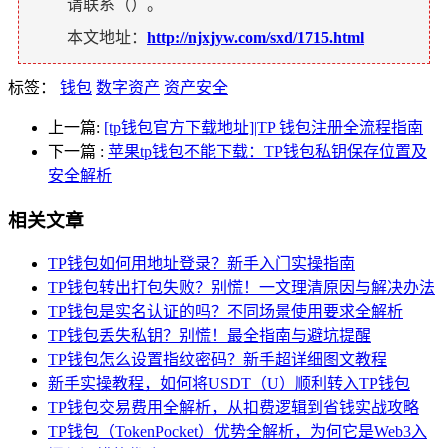
请联系（
）。
本文地址：
http://njxjyw.com/sxd/1715.html
标签：
钱包
数字资产
资产安全
上一篇:
[tp钱包官方下载地址]|TP 钱包注册全流程指南
下一篇
:
苹果tp钱包不能下载：TP钱包私钥保存位置及
安全解析
相关文章
TP钱包如何用地址登录？新手入门实操指南
TP钱包转出打包失败？别慌！一文理清原因与解决办法
TP钱包是实名认证的吗？不同场景使用要求全解析
TP钱包丢失私钥？别慌！最全指南与避坑提醒
TP钱包怎么设置指纹密码？新手超详细图文教程
新手实操教程，如何将USDT（U）顺利转入TP钱包
TP钱包交易费用全解析，从扣费逻辑到省钱实战攻略
TP钱包（TokenPocket）优势全解析，为何它是Web3入