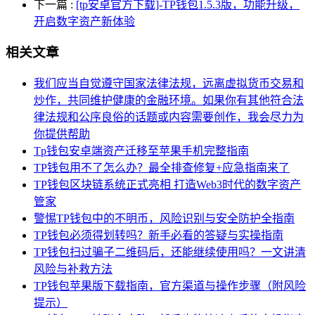
下一篇
:
[tp安卓官方下载]-TP钱包1.5.3版，功能升级，
开启数字资产新体验
相关文章
我们应当自觉遵守国家法律法规，远离虚拟货币交易和
炒作，共同维护健康的金融环境。如果你有其他符合法
律法规和公序良俗的话题或内容需要创作，我会尽力为
你提供帮助
Tp钱包安卓端资产迁移至苹果手机完整指南
TP钱包用不了怎么办？最全排查修复+应急指南来了
TP钱包区块链系统正式亮相 打造Web3时代的数字资产
管家
警惕TP钱包中的不明币，风险识别与安全防护全指南
TP钱包必须得划转吗？新手必看的答疑与实操指南
TP钱包扫过骗子二维码后，还能继续使用吗？一文讲清
风险与补救方法
TP钱包苹果版下载指南，官方渠道与操作步骤（附风险
提示）