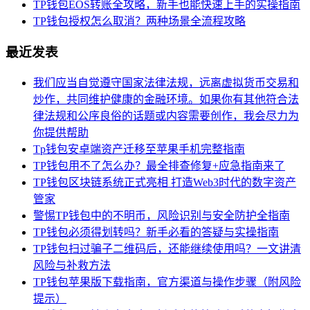
TP钱包EOS转账全攻略，新手也能快速上手的实操指南
TP钱包授权怎么取消？两种场景全流程攻略
最近发表
我们应当自觉遵守国家法律法规，远离虚拟货币交易和
炒作，共同维护健康的金融环境。如果你有其他符合法
律法规和公序良俗的话题或内容需要创作，我会尽力为
你提供帮助
Tp钱包安卓端资产迁移至苹果手机完整指南
TP钱包用不了怎么办？最全排查修复+应急指南来了
TP钱包区块链系统正式亮相 打造Web3时代的数字资产
管家
警惕TP钱包中的不明币，风险识别与安全防护全指南
TP钱包必须得划转吗？新手必看的答疑与实操指南
TP钱包扫过骗子二维码后，还能继续使用吗？一文讲清
风险与补救方法
TP钱包苹果版下载指南，官方渠道与操作步骤（附风险
提示）