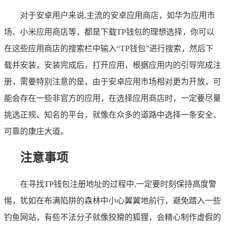
对于安卓用户来说,主流的安卓应用商店，如华为应用市
场、小米应用商店等，都是下载TP钱包的理想选择，你可以
在这些应用商店的搜索栏中输入“TP钱包”进行搜索，然后下
载并安装，安装完成后，打开应用，根据应用内的引导完成注
册，需要特别注意的是，由于安卓应用市场相对更为开放，可
能会存在一些非官方的应用，在选择应用商店时，一定要尽量
挑选正规、知名的平台，就像在众多的道路中选择一条安全、
可靠的康庄大道。
注意事项
在寻找TP钱包注册地址的过程中,一定要时刻保持高度警
惕，犹如在布满陷阱的森林中小心翼翼地前行，避免踏入一些
钓鱼网站，有些不法分子就像狡猾的狐狸，会精心制作虚假的