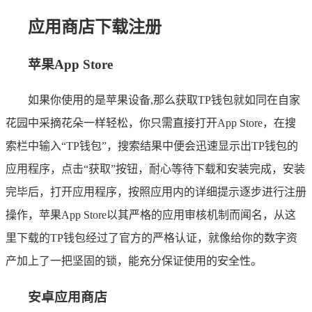
应用商店下载注册
苹果App Store
如果你使用的是苹果设备,那么获取TP钱包就如同在自家
花园中采摘花朵一样轻松，你只需直接打开App Store，在搜
索栏中输入“TP钱包”，搜索结果中便会迅速显示出TP钱包的
应用程序，点击“获取”按钮，耐心等待下载和安装完成，安装
完毕后，打开应用程序，按照应用内的详细提示逐步进行注册
操作，苹果App Store以其严格的应用审核机制而闻名，从这
里下载的TP钱包经过了官方的严格认证，就像给你的数字资
产加上了一把坚固的锁，能充分保证使用的安全性。
安卓应用商店