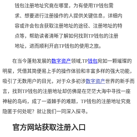
钱包注册地址究竟在哪里，为有使用TP钱包需
求、想要进行注册操作的人提供关键信息，详细内
容或许会包含获取注册地址的途径、注册地址的特
点等，帮助读者清晰了解如何找到TP钱包的注册
地址，进而顺利开启TP钱包的使用之旅。
在当今蓬勃发展的
数字资产
领域,TP
钱包
宛如一颗璀璨的
明星，凭借其简便易上手的操作体验和丰富多样的强大功能，
吸引了无数用户的目光，对于众多初涉
数字资产
世界的新手而
言，找到TP钱包的注册地址却仿佛是在茫茫大海中寻找一座
神秘的岛屿，成了一道棘手的难题，TP钱包的注册地址究竟
隐匿于何处呢？就让我们一同深入探寻。
官方网站获取注册入口