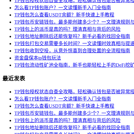
TP钱包授权状态自查全攻略，轻松确认钱包是否被异常
怎么看TP钱包账户？一文读懂新手入门全指南
TP钱包怎么查看USDT余额？新手快速上手教程
TP钱包币安链钱包，最多能创建多少个？一文理清规则
TP钱包上的派币是真的吗？理清真相与背后的风险
TP钱包地址删除后还能恢复吗？新手必看的找回全指南
TP钱包打包交易需要多长时间？一文读懂时效真相与提
TP钱包收到空投，从意外惊喜到合理处置的全流程指南
资金盘保本tp钱包玩法
TP钱包流动性矿池全指南，新手也能轻松上手的DeFi挖
最近发表
TP钱包授权状态自查全攻略，轻松确认钱包是否被异常
怎么看TP钱包账户？一文读懂新手入门全指南
TP钱包怎么查看USDT余额？新手快速上手教程
TP钱包币安链钱包，最多能创建多少个？一文理清规则
TP钱包上的派币是真的吗？理清真相与背后的风险
TP钱包地址删除后还能恢复吗？新手必看的找回全指南