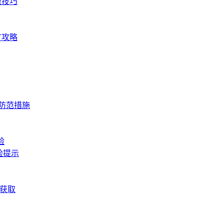
速技巧
矿攻略
与防范措施
验
险提示
松获取