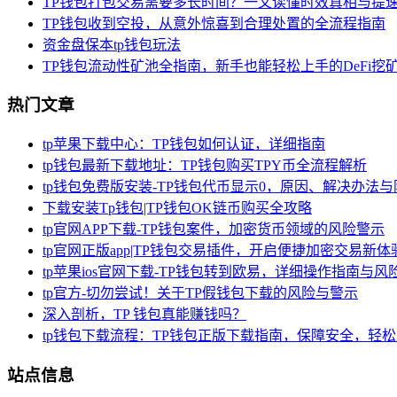
TP钱包打包交易需要多长时间？一文读懂时效真相与提
TP钱包收到空投，从意外惊喜到合理处置的全流程指南
资金盘保本tp钱包玩法
TP钱包流动性矿池全指南，新手也能轻松上手的DeFi挖
热门文章
tp苹果下载中心：TP钱包如何认证，详细指南
tp钱包最新下载地址：TP钱包购买TPY币全流程解析
tp钱包免费版安装-TP钱包代币显示0，原因、解决办法
下载安装Tp钱包|TP钱包OK链币购买全攻略
tp官网APP下载-TP钱包案件，加密货币领域的风险警示
tp官网正版app|TP钱包交易插件，开启便捷加密交易新体
tp苹果ios官网下载-TP钱包转到欧易，详细操作指南与风
tp官方-切勿尝试！关于TP假钱包下载的风险与警示
深入剖析，TP 钱包真能赚钱吗？
tp钱包下载流程：TP钱包正版下载指南，保障安全，轻
站点信息