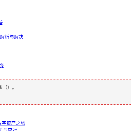
答
题解析与解决
生变
系（
）。
启数字资产之旅
危机与应对