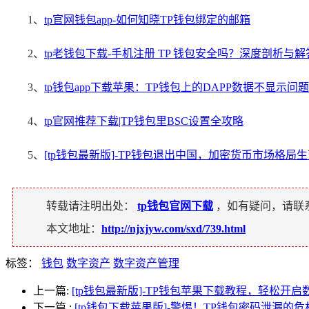
1、
tp官网钱包app-如何知晓TP钱包绑定的邮箱
2、
tp老钱包下载-手机注册 TP 钱包安全吗？深度剖析与解
3、
tp钱包app下载苹果：TP钱包上的DAPP数据不显示问
4、
tp官网推荐下载|TP钱包里BSC设置全攻略
5、
[tp钱包最新版]-TP钱包退出中国，加密货币市场格局
转载请注明出处：
tp钱包官网下载
，如有疑问，请联
本文地址：
http://njxjyw.com/sxd/739.html
标签：
钱包
数字资产
数字资产管理
上一篇:
[tp钱包最新版]-TP钱包苹果下载教程，轻松开
下一篇
:
[tp钱包下载苹果版]-警惕！TP钱包密码泄漏的