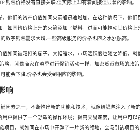
P 钱包价格没有直接关联,但实际上却有着间接但显著的影响。
，他们的资产价值如同火箭般迅速增加，在这种情况下，他们更
加，如同给价格上升的火箭添加了燃料，进而可能推动其价格上
靠的数字钱包需求大增,一些高级服务的价格也随之水涨船高。
值如同被霜打的茄子，大幅缩水，市场活跃度也随之降低，就像冬
的策略，就像商家在淡季进行促销活动一样，加密货币市场的政策法
求可能会下降,价格也会受到相应的影响。
影响
的关键因素之一，不断推出新的功能和技术，就像给钱包注入了新
用户提供了一个舒适的操作环境；提高交易速度，让用户可以在瞬
块链项目，就如同在市场中开辟了一片新的领地，会吸引该项目的