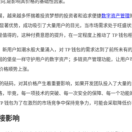
走向,是影响其价格的基础性因素。
展，越来越多怀揣着投资梦想的投资者和追求便捷
数字资产管理
等显著优势，成功吸引了大量用户的目光，当市场需求处于旺盛状态
值得的，这种付费意愿的提升，在一定程度上推动了 TP 钱包
新用户如潮水般大量涌入，对 TP 钱包的需求达到了前所未有的
固的堡垒一样守护用户的数字资产；多链资产管理功能，让用户
价格顺势上涨。
形的砝码，对其价格产生着重要影响，如果开发团队投入了大量
格，毕竟，每一项技术的突破、每一次安全的保障、每一个功能
P 钱包为了在激烈的市场竞争中保持竞争力，可能会采取降低价
间接影响