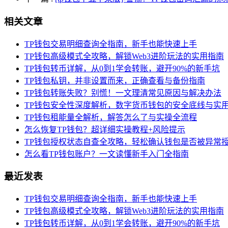
相关文章
TP钱包交易明细查询全指南，新手也能快速上手
TP钱包高级模式全攻略，解锁Web3进阶玩法的实用指南
TP钱包转币详解，从0到1学会转账，避开90%的新手坑
TP钱包私钥，并非设置而来，正确查看与备份指南
TP钱包转账失败？别慌！一文理清常见原因与解决办法
TP钱包安全性深度解析，数字货币钱包的安全底线与实
TP钱包租能量全解析，解答怎么了与实操全流程
怎么恢复TP钱包？超详细实操教程+风险提示
TP钱包授权状态自查全攻略，轻松确认钱包是否被异常
怎么看TP钱包账户？一文读懂新手入门全指南
最近发表
TP钱包交易明细查询全指南，新手也能快速上手
TP钱包高级模式全攻略，解锁Web3进阶玩法的实用指南
TP钱包转币详解，从0到1学会转账，避开90%的新手坑