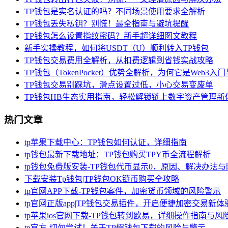
TP钱包是实名认证的吗？不同场景使用要求全解析
TP钱包丢失私钥？别慌！最全指南与避坑提醒
TP钱包怎么设置指纹密码？新手超详细图文教程
新手实操教程，如何将USDT（U）顺利转入TP钱包
TP钱包交易费用全解析，从扣费逻辑到省钱实战攻略
TP钱包（TokenPocket）优势全解析，为何它是Web3
TP钱包交易别踩坑，滑点设置过低，小心交易变废单
TP钱包HB生态实用指南，轻松解锁链上数字资产管理新
热门文章
tp苹果下载中心：TP钱包如何认证，详细指南
tp钱包最新下载地址：TP钱包购买TPY币全流程解析
tp钱包免费版安装-TP钱包代币显示0，原因、解决办法
下载安装Tp钱包|TP钱包OK链币购买全攻略
tp官网APP下载-TP钱包案件，加密货币领域的风险警示
tp官网正版app|TP钱包交易插件，开启便捷加密交易新体
tp苹果ios官网下载-TP钱包转到欧易，详细操作指南与风
tp官方-切勿尝试！关于TP假钱包下载的风险与警示