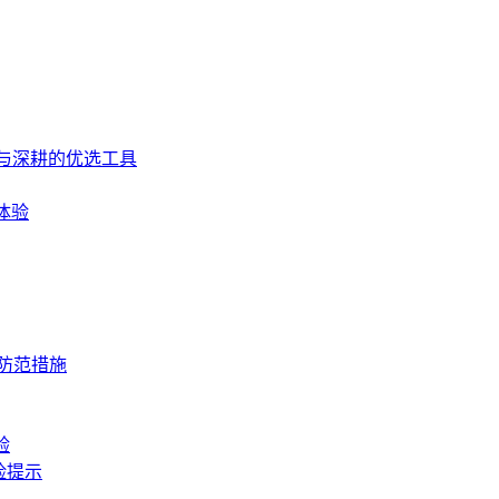
入门与深耕的优选工具
体验
与防范措施
验
险提示